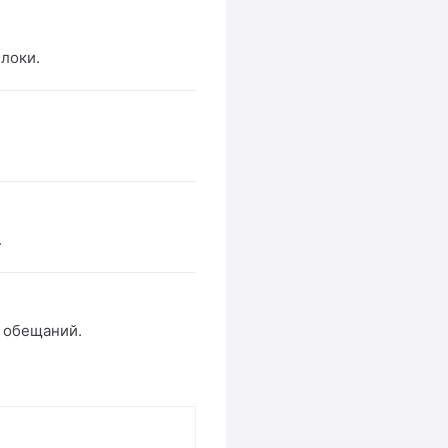
локи.
.
х обещаний.