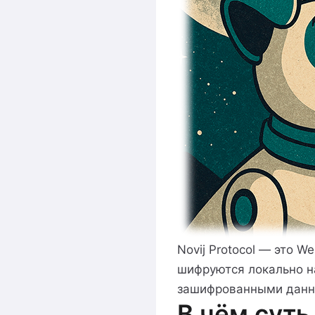
Novij Protocol — это 
шифруются локально на
зашифрованными данны
В чём суть